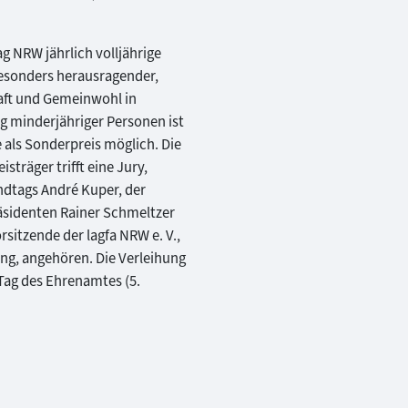
g NRW jährlich volljährige
besonders herausragender,
haft und Gemeinwohl in
g minderjähriger Personen ist
 als Sonderpreis möglich. Die
sträger trifft eine Jury,
ndtags André Kuper, der
äsidenten Rainer Schmeltzer
sitzende der lagfa NRW e. V.,
ung, angehören. Die Verleihung
Tag des Ehrenamtes (5.